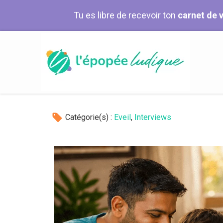
Tu es libre de recevoir ton
carnet de 
Catégorie(s) :
Eveil
,
Interviews