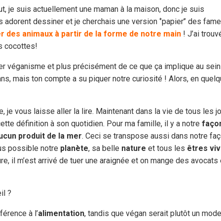
t, je suis actuellement une maman à la maison, donc je suis
s adorent dessiner et je cherchais une version ‘’papier’’ des fa
 des animaux à partir de la forme de notre main
! J’ai trouv
mes cocottes!
er véganisme et plus précisément de ce que ça implique au sein
s, mais ton compte a su piquer notre curiosité ! Alors, en quel
, je vous laisse aller la lire. Maintenant dans la vie de tous les jo
 cette définition à son quotidien. Pour ma famille, il y a notre
faço
ucun produit de la mer
. Ceci se transpose aussi dans notre fa
lus possible notre
planète
, sa belle
nature
et tous les
êtres vi
ture, il m’est arrivé de tuer une araignée et on mange des avocats
il ?
éférence à l’
alimentation
, tandis que végan serait plutôt un mode