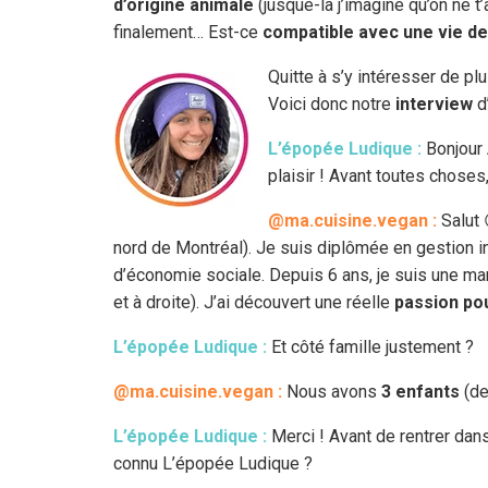
d’origine animale
(jusque-là j’imagine qu’on ne t
finalement… Est-ce
compatible avec une vie de
Quitte à s’y intéresser de plu
Voici donc notre
interview
d
L’épopée Ludique :
Bonjour 
plaisir ! Avant toutes choses,
@ma.cuisine.vegan :
Salut 
nord de Montréal). Je suis diplômée en gestion int
d’économie sociale. Depuis 6 ans, je suis une ma
et à droite). J’ai découvert une réelle
passion pou
L’épopée Ludique :
Et côté famille justement ?
@ma.cuisine.vegan :
Nous avons
3 enfants
(de
L’épopée Ludique :
Merci ! Avant de rentrer dans
connu L’épopée Ludique ?