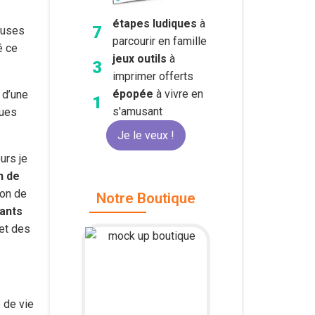
étapes ludiques
à
7
meuses
parcourir en famille
é ce
jeux outils
à
3
imprimer offerts
épopée
à vivre en
 d’une
1
s'amusant
ques
Je le veux !
urs je
n de
çon de
Notre Boutique
vants
 et des
 de vie