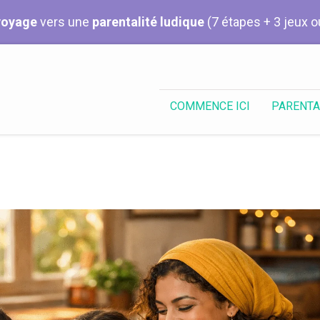
voyage
vers une
parentalité ludique
(7 étapes + 3 jeux o
COMMENCE ICI
PARENTA