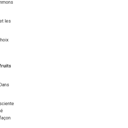
ommons
et les
choix
fruits
Dans
sciente
té
 façon