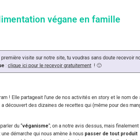
alimentation végane en famille
a première visite sur notre site, tu voudras sans doute recevoir n
ue
:
clique ici pour le recevoir gratuitement
! 🙂
ram ! Elle partageait l’une de nos activités en story et le nom de
n y a découvert des dizaines de recettes qui (même pour des ma
arler du “
véganisme
“; on a notre avis dessus, mais finalement 
est une démarche qui nous amène à nous
passer de tout produit