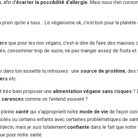
s
, afin d’
écarter la possibilité d’allergie
. Mais nous n’en cons
priori qu’on a tous… Le véganisme ok, c’est bon pour la planète 
ers
que pour les non végans, c’est-à-dire de faire des mauvais 
és, consommer trop de sucre, ne pas manger assez de fruits et
si dans ton assiette tu retrouves : une
source de protéine
, des
iers
etc.
ut très bien proposer une
alimentation végane sans risques
? 
e
carences
comme on l’entend souvent ?
n pleine
santé
qui s’approprient notre
mode de vie
de façon con
 isolés ou certains enfants avec certaines problématiques de san
édecin, mais je suis totalement
confiante
dans le fait que notre
ue pour notre santé.