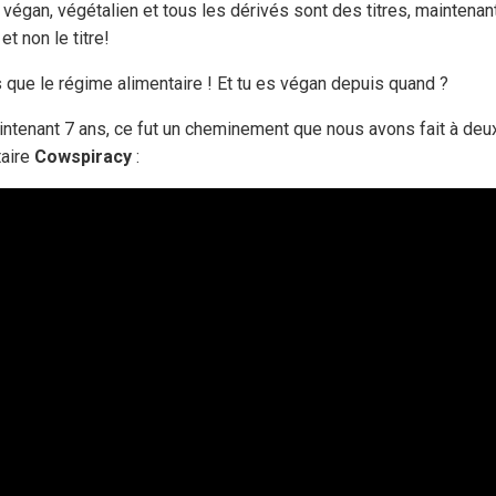
 végan, végétalien et tous les dérivés sont des titres, maintenan
et non le titre!
 que le régime alimentaire ! Et tu es végan depuis quand ?
ntenant 7 ans, ce fut un cheminement que nous avons fait à deu
taire
Cowspiracy
: