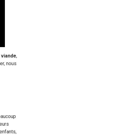
 viande
,
er, nous
eaucoup
ieurs
enfants,