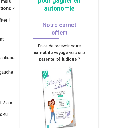
pour gagner en
, mais
autonomie
ations
?
iter !
Notre carnet
offert
nt
Envie de recevoir notre
carnet de voyage
vers une
banlieue
parentalité ludique
?
 gauche
t 2 ans.
s-tu