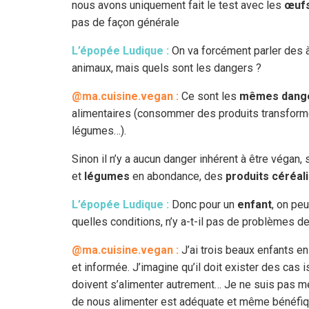
nous avons uniquement fait le test avec les
œuf
pas de façon générale
L’épopée Ludique :
On va forcément parler des à 
animaux, mais quels sont les dangers ?
@ma.cuisine.vegan :
Ce sont les
mêmes dang
alimentaires (consommer des produits transform
légumes…).
Sinon il n’y a aucun danger inhérent à être végan, 
et
légumes
en abondance, des
produits céréal
L’épopée Ludique :
Donc pour un
enfant
, on pe
quelles conditions, n’y a-t-il pas de problèmes d
@ma.cuisine.vegan :
J’ai trois beaux enfants e
et informée. J’imagine qu’il doit exister des cas
doivent s’alimenter autrement… Je ne suis pas m
de nous alimenter est adéquate et même bénéfiq