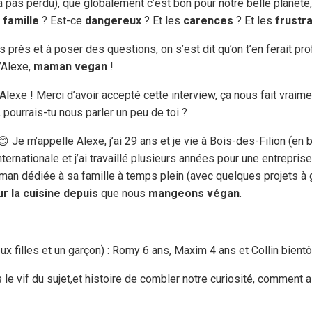
’a pas perdu), que globalement c’est bon pour notre belle planète
 famille
? Est-ce
dangereux
? Et les
carences
? Et les
frustr
s près et à poser des questions, on s’est dit qu’on t’en ferait prof
’Alexe,
maman vegan
!
Alexe ! Merci d’avoir accepté cette interview, ça nous fait vraime
 pourrais-tu nous parler un peu de toi ?
😊 Je m’appelle Alexe, j’ai 29 ans et je vie à Bois-des-Filion (en 
ernationale et j’ai travaillé plusieurs années pour une entreprise
man dédiée à sa famille à temps plein (avec quelques projets à
r la cuisine depuis
que nous
mangeons végan
.
ux filles et un garçon) : Romy 6 ans, Maxim 4 ans et Collin bientô
 le vif du sujet,et histoire de combler notre curiosité, comment a