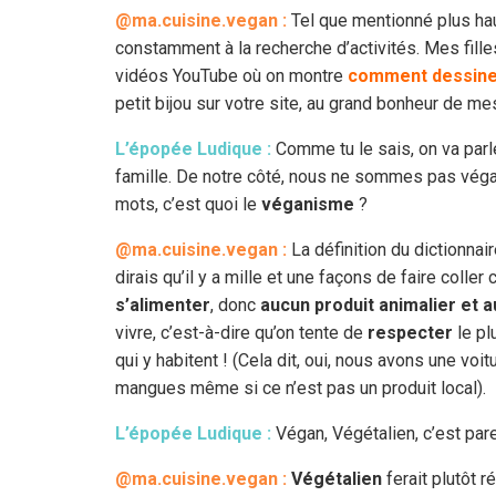
@ma.cuisine.vegan :
Tel que mentionné plus hau
constamment à la recherche d’activités. Mes fille
vidéos YouTube où on montre
comment dessiner
petit bijou sur votre site, au grand bonheur de 
L’épopée Ludique :
Comme tu le sais, on va parl
famille. De notre côté, nous ne sommes pas végan
mots, c’est quoi le
véganisme
?
@ma.cuisine.vegan :
La définition du dictionnaire
dirais qu’il y a mille et une façons de faire coller
s’alimenter
, donc
aucun produit animalier et a
vivre, c’est-à-dire qu’on tente de
respecter
le p
qui y habitent ! (Cela dit, oui, nous avons une voi
mangues même si ce n’est pas un produit local).
L’épopée Ludique :
Végan, Végétalien, c’est pare
@ma.cuisine.vegan :
Végétalien
ferait plutôt r