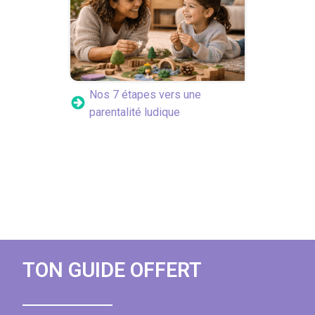
Nos 7 étapes vers une
parentalité ludique
TON GUIDE OFFERT