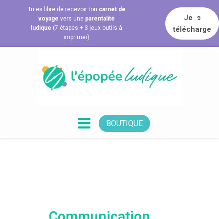
Tu es libre de recevoir ton
carnet de
Je le
voyage
vers une
parentalité
ludique
(7 étapes + 3 jeux outils à
télécharge
imprimer)
BOUTIQUE
Communication