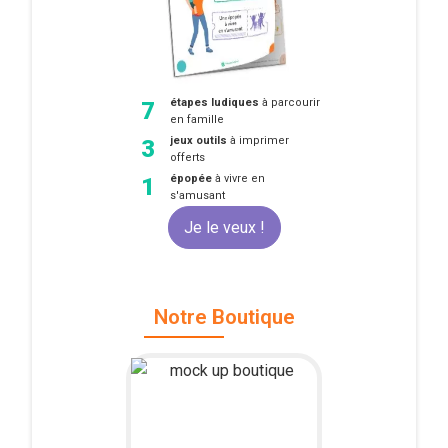
étapes ludiques
à parcourir
7
en famille
jeux outils
à imprimer
3
offerts
épopée
à vivre en
1
s'amusant
Je le veux !
Notre Boutique