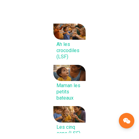
Ah les
crocodiles
(LSF)
Maman les
petits
bateaux
Les cinq
sens (LSF)