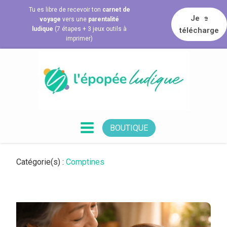
Tu es libre de recevoir ton
carnet de
Je le
voyage
vers une
parentalité
ludique
(7 étapes + 3 jeux outils à
télécharge
imprimer)
BOUTIQUE
Catégorie(s) :
Comptines